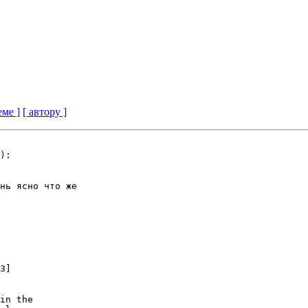
еме ]
[ автору ]
):

нь ясно что же

3]

in the
