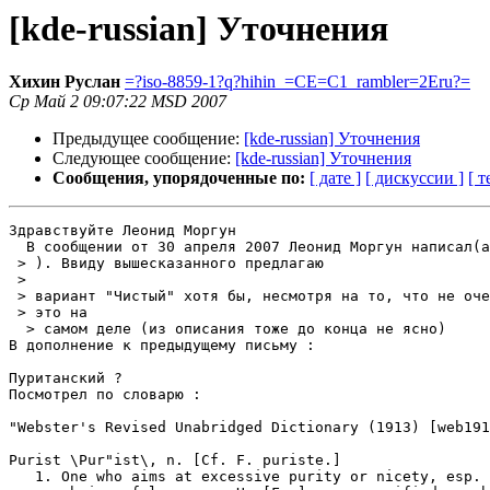
[kde-russian] Уточнения
Хихин Руслан
=?iso-8859-1?q?hihin_=CE=C1_rambler=2Eru?=
Ср Май 2 09:07:22 MSD 2007
Предыдущее сообщение:
[kde-russian] Уточнения
Следующее сообщение:
[kde-russian] Уточнения
Сообщения, упорядоченные по:
[ дате ]
[ дискуссии ]
[ т
Здравствуйте Леонид Моргун

  В сообщении от 30 апреля 2007 Леонид Моргун написал(a
 > ). Ввиду вышесказанного предлагаю

 >

 > вариант "Чистый" хотя бы, несмотря на то, что не оче
 > это на

  > самом деле (из описания тоже до конца не ясно)

В дополнение к предыдущему письму :

Пуританский ?

Посмотрел по словарю :

"Webster's Revised Unabridged Dictionary (1913) [web191
Purist \Pur"ist\, n. [Cf. F. puriste.]

   1. One who aims at excessive purity or nicety, esp. 