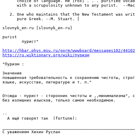
      choice of language. He [Fox] . . . purified vocab
      with a scrupulosity unknown to any purist.  --Mac
   2. One who maintains that the New Testament was writ
      pure Greek. --M. Stuart. [

slovnyk_en-ru [slovnyk_en-ru]

purist

        пурист"

http://hbar.phys.msu.ru/gorm/wwwboard/messages102/44102
http://ru.wiktionary.org/wiki/пуризм
"Пуризм :

Значение

повышенная требовательность к сохранению чистоты, строг
языке, искусстве, литературе и т. п."

Отсюда - пурист - сторонник чистоты и ,,минимализма", с
без излишних изысков, только самое необходимое.

-- 

  А ещё говорят так  (fortune):

_______________________________________________________
С уважением Хихин Руслан
