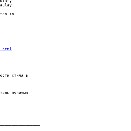
ulary

aulay.

ten in

.html
ости стиля в 

тиль пуризма - 

_________________
