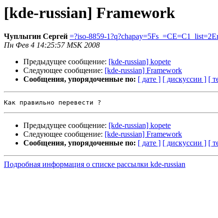
[kde-russian] Framework
Чуплыгин Сергей
=?iso-8859-1?q?chapay=5Fs_=CE=C1_list=2E
Пн Фев 4 14:25:57 MSK 2008
Предыдущее сообщение:
[kde-russian] kopete
Следующее сообщение:
[kde-russian] Framework
Сообщения, упорядоченные по:
[ дате ]
[ дискуссии ]
[ т
Предыдущее сообщение:
[kde-russian] kopete
Следующее сообщение:
[kde-russian] Framework
Сообщения, упорядоченные по:
[ дате ]
[ дискуссии ]
[ т
Подробная информация о списке рассылки kde-russian