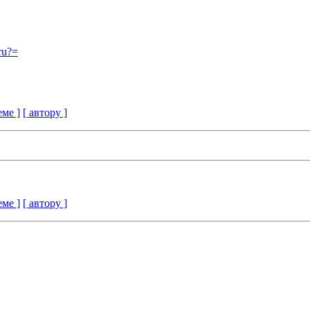
ru?=
еме ]
[ автору ]
еме ]
[ автору ]