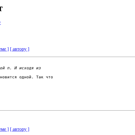
т
=
еме ]
[ автору ]
новится одной. Так что 

еме ]
[ автору ]