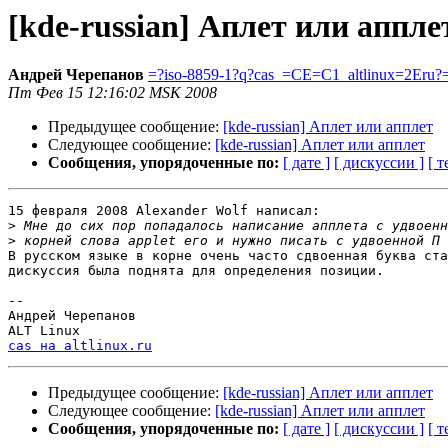
[kde-russian] Аплет или аппле
Андрей Черепанов
=?iso-8859-1?q?cas_=CE=C1_altlinux=2Eru?
Пт Фев 15 12:16:02 MSK 2008
Предыдущее сообщение:
[kde-russian] Аплет или апплет
Следующее сообщение:
[kde-russian] Аплет или апплет
Сообщения, упорядоченные по:
[ дате ]
[ дискуссии ]
[ т
15 февраля 2008 Alexander Wolf написал:

>
>
В русском языке в корне очень часто сдвоенная буква ста
дискуссия была поднята для определения позиции.

-- 

Андрей Черепанов

cas на altlinux.ru
Предыдущее сообщение:
[kde-russian] Аплет или апплет
Следующее сообщение:
[kde-russian] Аплет или апплет
Сообщения, упорядоченные по:
[ дате ]
[ дискуссии ]
[ т