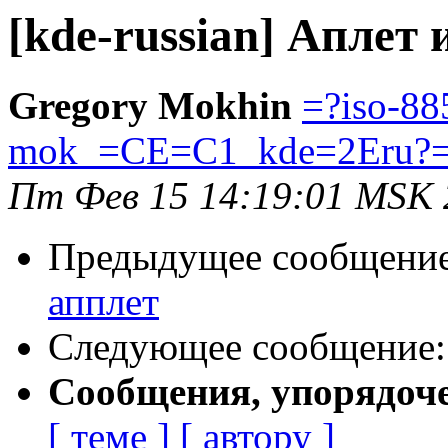
[kde-russian] Аплет
Gregory Mokhin
=?iso-88
mok_=CE=C1_kde=2Eru?
Пт Фев 15 14:19:01 MSK 
Предыдущее сообщени
апплет
Следующее сообщение
Сообщения, упорядоч
[ теме ]
[ автору ]