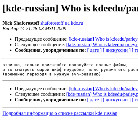
[kde-russian] Who is kdeedu/pa
Nick Shaforostoff
shaforostoff на kde.ru
Вт Апр 14 21:48:03 MSD 2009
Предыдущее сообщение:
[kde-russian] Who is kdeedu/parley
Следующее сообщение:
[kde-russian] Who is kdeedu/parley.
Сообщения, упорядоченные по:
[ дате ]
[ дискуссии ]
[ т
отлично, только присылайте пожалуйста полные файлы,

а то смотреть сырой дифф неудобно, плюс руками его расп
Предыдущее сообщение:
[kde-russian] Who is kdeedu/parley
Следующее сообщение:
[kde-russian] Who is kdeedu/parley.
Сообщения, упорядоченные по:
[ дате ]
[ дискуссии ]
[ т
Подробная информация о списке рассылки kde-russian