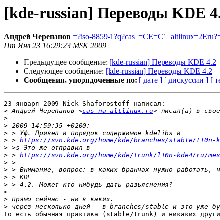
[kde-russian] Переводы KDE 4
Андрей Черепанов
=?iso-8859-1?q?cas_=CE=C1_altlinux=2Eru?
Пт Янв 23 16:29:23 MSK 2009
Предыдущее сообщение:
[kde-russian] Переводы KDE 4.2
Следующее сообщение:
[kde-russian] Переводы KDE 4.2
Сообщения, упорядоченные по:
[ дате ]
[ дискуссии ]
[ т
23 января 2009 Nick Shaforostoff написал:

>
 Андрей Черепанов <
cas на altlinux.ru
>
>
>
>
 > 
https://svn.kde.org/home/kde/branches/stable/l10n-k
>
>
 > 
https://svn.kde.org/home/kde/trunk/l10n-kde4/ru/mes
>
>
>
>
>
>
>
То есть обычная практика (stable/trunk) и никаких други