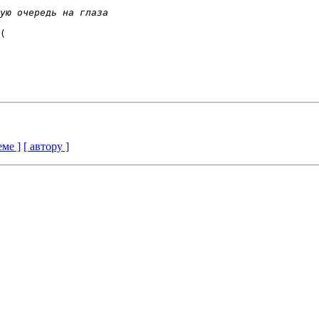
(

еме ]
[ автору ]