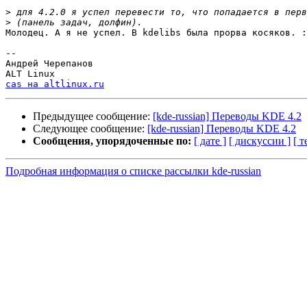
>
>
Молодец. А я не успел. В kdelibs была прорва косяков. :
-- 

Андрей Черепанов

cas на altlinux.ru
Предыдущее сообщение:
[kde-russian] Переводы KDE 4.2
Следующее сообщение:
[kde-russian] Переводы KDE 4.2
Сообщения, упорядоченные по:
[ дате ]
[ дискуссии ]
[ т
Подробная информация о списке рассылки kde-russian