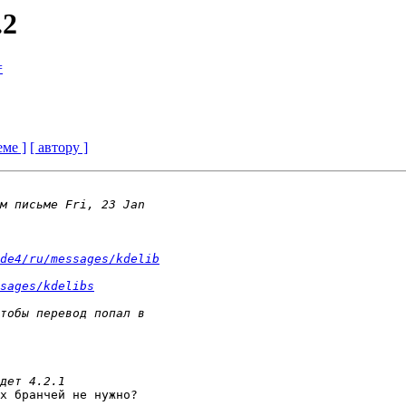
.2
=
еме ]
[ автору ]
de4/ru/messages/kdelib
sages/kdelibs
х бранчей не нужно?
