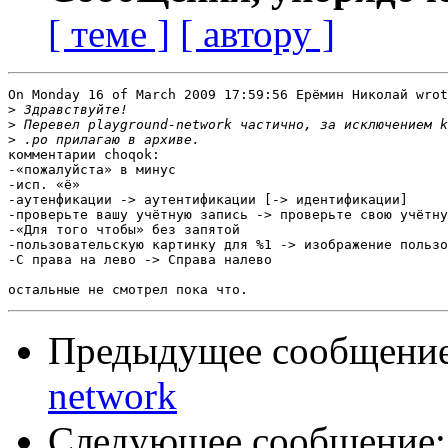
[ теме ]
[ автору ]
On Monday 16 of March 2009 17:59:56 Ерёмин Николай wrot
>
>
>
комментарии choqok:

-«пожалуйста» в минус

-исп. «ё»

-аутенфикации -> аутентификации [-> идентификации]

-проверьте вашу учётную запись -> проверьте свою учётну
-«Для того чтобы» без запятой

-пользовательскую картинку для %1 -> изображение пользо
-С права на лево -> Справа налево

Предыдущее сообщени
network
Следующее сообщение