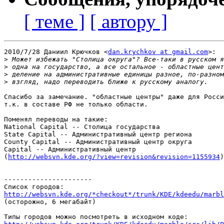
[ теме ]
[ автору ]
2010/7/28 Даниил Крючков <
dan.krychkov at gmail.com
>:

>
>
>
>
Спасибо за замечание. "областные центры" даже для Росси
т.к. в составе РФ не только области.

Поменял переводы на такие:

National Capital -- Столица государства

State Capital -- Административный центр региона

County Capital -- Административный центр округа

Capital -- Административный центр

(
http://websvn.kde.org/?view=revision&revision=1155934
)

----------------------

http://websvn.kde.org/*checkout*/trunk/KDE/kdeedu/marbl

(осторожно, 6 мегабайт)
