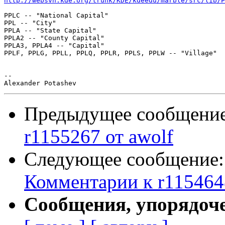
http://websvn.kde.org/trunk/KDE/kdeedu/marble/src/lib/P
PPLC -- "National Capital"

PPL -- "City"

PPLA -- "State Capital"

PPLA2 -- "County Capital"

PPLA3, PPLA4 -- "Capital"

PPLF, PPLG, PPLL, PPLQ, PPLR, PPLS, PPLW -- "Village"

-- 

Предыдущее сообщени
r1155267 от awolf
Следующее сообщение
Комментарии к r1154648
Сообщения, упорядоч