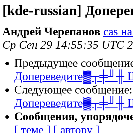
[kde-russian] Допе
Андрей Черепанов
cas на
Ср Сен 29 14:55:35 UTC 
Предыдущее сообщени
Допереведите▓┬╪╜╫ 
Следующее сообщение
Допереведите▓┬╪╜╫ 
Сообщения, упорядоч
[ теме ]
[ автору ]