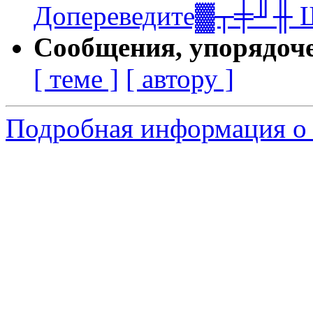
Допереведите▓┬╪╜╫ 
Сообщения, упорядоч
[ теме ]
[ автору ]
Подробная информация о с