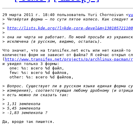
29 марта 2011 г. 18:40 пользователь Yuri Chornoivan <
yu
>
>
>
http://lists.kde.org/?l=kde-core-devel&m=130105721100
>
>
>
Что значит, что на transifex.net есть или нет какой-то 
количество форм не зависит от файла? Я сейчас открыл сл
(
http://www.transifex.net/projects/p/archlinux-pacman/r
и увидел только 3 формы:

   one: %s: всего %d файл,

   few: %s: всего %d файлов,

   other: %s: всего %d файлов,

>
>
>
>
>
>
>
Да, вроде так пишется.
