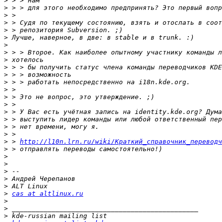
>
>
>
>
>
>
>
>
>
>
>
>
>
>
>
>
>
>
>
>
 > 
http://l10n.lrn.ru/wiki/Краткий_справочник_переводч
>
>
>
>
>
>
>
cas at altlinux.ru
>
>
>