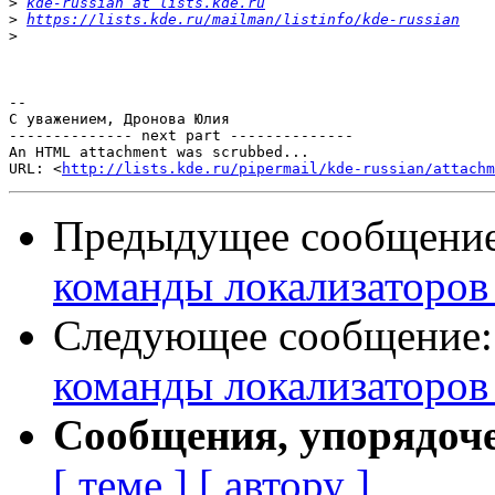
>
kde-russian at lists.kde.ru
>
https://lists.kde.ru/mailman/listinfo/kde-russian
>
-- 

С уважением, Дронова Юлия

-------------- next part --------------

An HTML attachment was scrubbed...

URL: <
http://lists.kde.ru/pipermail/kde-russian/attachm
Предыдущее сообщени
команды локализаторо
Следующее сообщение
команды локализаторо
Сообщения, упорядоч
[ теме ]
[ автору ]