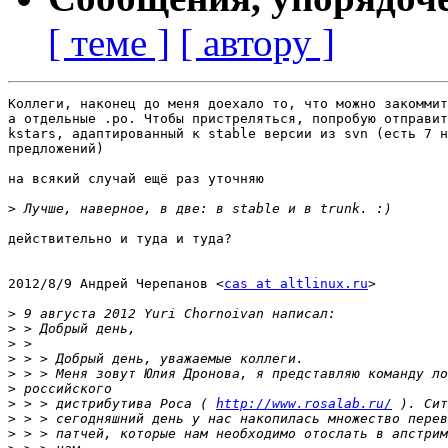
[ теме ]
[ автору ]
Коллеги, наконец до меня доехало то, что можно закоммит
а отдельные .po. Чтобы пристреляться, попробую отправит
kstars, адаптированный к stable версии из svn (есть 7 н
предложений)

на всякий случай ещё раз уточняю

>
действительно и туда и туда?

2012/8/9 Андрей Черепанов <
cas at altlinux.ru
>

>
>
>
>
>
>
>
 > > дистрибутива Роса ( 
http://www.rosalab.ru/
>
>