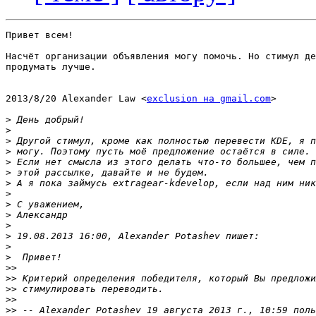
Привет всем!

Насчёт организации объявления могу помочь. Но стимул де
продумать лучше.

2013/8/20 Alexander Law <
exclusion на gmail.com
>

>
>
>
>
>
>
>
>
>
>
>
>
>
>
>>
>>
>>
>>
>>