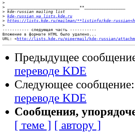
>
>
>
>
kde-russian на lists.kde.ru
>
https://lists.kde.ru/mailman/**listinfo/kde-russian<h
>
----------- следующая часть -----------

Вложение в формате HTML было удалено...

URL: <
http://lists.kde.ru/pipermail/kde-russian/attachm
Предыдущее сообщени
переводе KDE
Следующее сообщение
переводе KDE
Сообщения, упорядоч
[ теме ]
[ автору ]