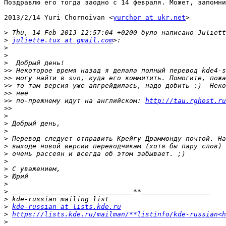
Поздравлю его тогда заодно с 14 февраля. Может, запомни
2013/2/14 Yuri Chornoivan <
yurchor at ukr.net
>

>
>
juliette.tux at gmail.com
>
>
>
>>
>>
>>
>>
>>
 по-прежнему идут на английском: 
http://tau.rghost.ru
>>
>
>
>
>
>
>
>
>
>
>
>
>
>
kde-russian at lists.kde.ru
>
https://lists.kde.ru/mailman/**listinfo/kde-russian<h
>