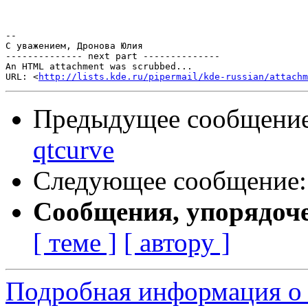
-- 

С уважением, Дронова Юлия

-------------- next part --------------

An HTML attachment was scrubbed...

URL: <
http://lists.kde.ru/pipermail/kde-russian/attachm
Предыдущее сообщени
qtcurve
Следующее сообщение
Сообщения, упорядоч
[ теме ]
[ автору ]
Подробная информация о с