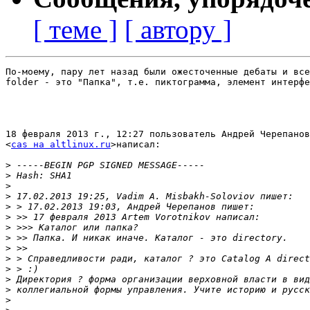
[ теме ]
[ автору ]
По-моему, пару лет назад были ожесточенные дебаты и все
folder - это "Папка", т.е. пиктограмма, элемент интерфе
18 февраля 2013 г., 12:27 пользователь Андрей Черепанов

<
cas на altlinux.ru
>написал:

>
>
>
>
>
>
>
>
>
>
>
>
>
>