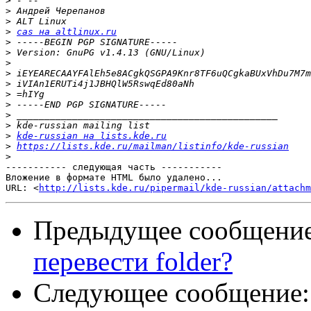
>
>
>
>
cas на altlinux.ru
>
>
>
>
>
>
>
>
>
>
kde-russian на lists.kde.ru
>
https://lists.kde.ru/mailman/listinfo/kde-russian
>
----------- следующая часть -----------

Вложение в формате HTML было удалено...

URL: <
http://lists.kde.ru/pipermail/kde-russian/attachm
Предыдущее сообщени
перевести folder?
Следующее сообщение