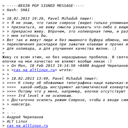
>
>
>
>
>
>
>
>
>
>
>
>
Живу со всем этим, но без неразрывных пробелов. И свято
елочки на мое качество не влияют вообще никак :)

>
>
 > <
cas на altlinux.ru
>
>
>
>
>
>
>
>
>
>
>
>
>
cas на altlinux.ru