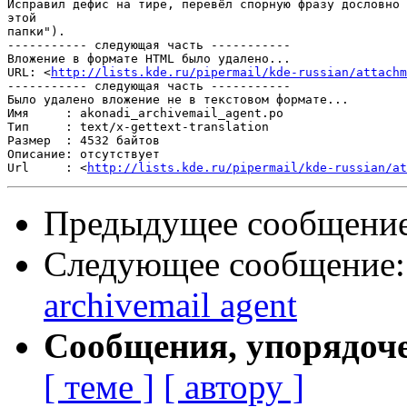
Исправил дефис на тире, перевёл спорную фразу дословно 
этой 

папки").

----------- следующая часть -----------

Вложение в формате HTML было удалено...

URL: <
http://lists.kde.ru/pipermail/kde-russian/attachm
----------- следующая часть -----------

Было удалено вложение не в текстовом формате...

Имя     : akonadi_archivemail_agent.po

Тип     : text/x-gettext-translation

Размер  : 4532 байтов

Описание: отсутствует

Url     : <
http://lists.kde.ru/pipermail/kde-russian/at
Предыдущее сообщени
Следующее сообщение
archivemail agent
Сообщения, упорядоч
[ теме ]
[ автору ]