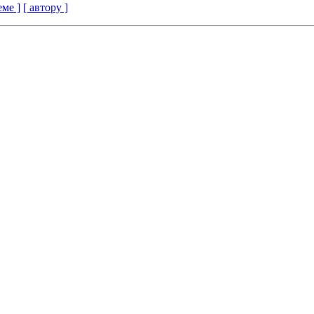
еме ]
[ автору ]