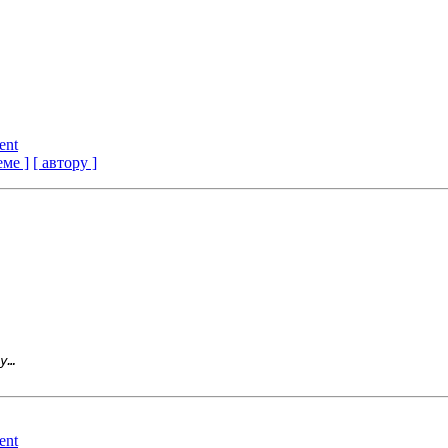
ent
еме ]
[ автору ]
ent