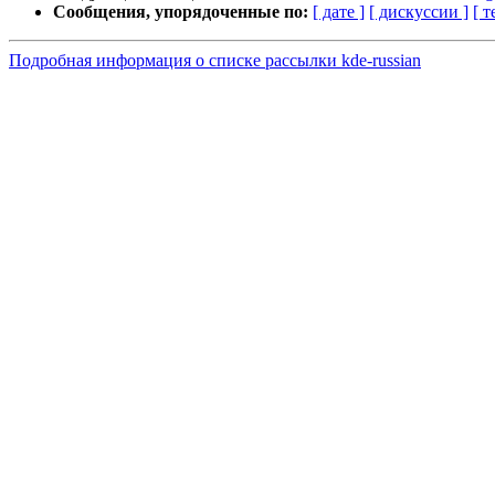
Сообщения, упорядоченные по:
[ дате ]
[ дискуссии ]
[ т
Подробная информация о списке рассылки kde-russian