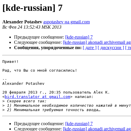
[kde-russian] 7
Alexander Potashev
aspotashev на gmail.com
Вс Фев 24 13:52:43 MSK 2013
Предыдущее сообщение:
[kde-russian] 7
Следующее сообщение:
[kde-russian] akonadi archivemail ag
Сообщения, упорядоченные по:
[ дате ]
[ дискуссии ]
[ т
Привет!

Рад, что Вы со мной согласились!

-- 

Alexander Potashev

20 февраля 2013 г., 20:35 пользователь Alex K.

<
bird.translator at gmail.com
> написал:

>
>
>
Предыдущее сообщение:
[kde-russian] 7
Следующее сообщение:
[kde-russian] akonadi archivemail ag