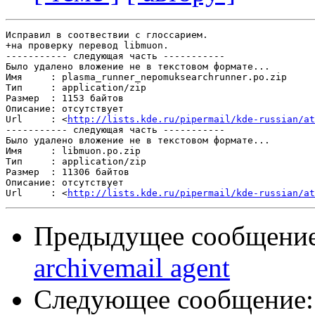
Исправил в соотвествии с глоссарием. 

+на проверку перевод libmuon.

----------- следующая часть -----------

Было удалено вложение не в текстовом формате...

Имя     : plasma_runner_nepomuksearchrunner.po.zip

Тип     : application/zip

Размер  : 1153 байтов

Описание: отсутствует

Url     : <
http://lists.kde.ru/pipermail/kde-russian/at
----------- следующая часть -----------

Было удалено вложение не в текстовом формате...

Имя     : libmuon.po.zip

Тип     : application/zip

Размер  : 11306 байтов

Описание: отсутствует

Url     : <
http://lists.kde.ru/pipermail/kde-russian/at
Предыдущее сообщени
archivemail agent
Следующее сообщение