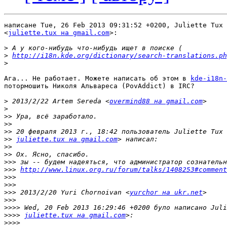
написане Tue, 26 Feb 2013 09:31:52 +0200, Juliette Tux 
<
juliette.tux на gmail.com
>:

>
>
http://i18n.kde.org/dictionary/search-translations.ph
>
Ага... Не работает. Можете написать об этом в 
kde-i18n-
потормошить Николя Альвареса (PovAddict) в IRC?

>
 2013/2/22 Artem Sereda <
overmind88 на gmail.com
>
>>
>>
>>
>>
juliette.tux на gmail.com
>>
>>
>>>
>>>
http://www.linux.org.ru/forum/talks/1408253#comment
>>>
>>>
>>>
 2013/2/20 Yuri Chornoivan <
yurchor на ukr.net
>>>
>>>>
>>>>
juliette.tux на gmail.com
>>>>