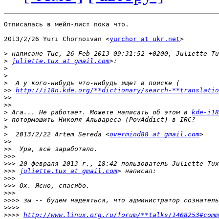
Отписалась в мейл-лист пока что.

2013/2/26 Yuri Chornoivan <
yurchor at ukr.net
>

>
>
juliette.tux at gmail.com
>
>
>
>>
http://i18n.kde.org/**dictionary/search-**translatio
>>
>>
>
 Ага... Не работает. Можете написать об этом в 
kde-i18
>
>
>
  2013/2/22 Artem Sereda <
overmind88 at gmail.com
>>
>>
>>>
>>>
>>>
juliette.tux at gmail.com
>>>
>>>
>>>
>>>>
>>>>
>>>>
http://www.linux.org.ru/forum/**talks/1408253#comm