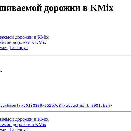
лушиваемой дорожки в KMix
шиваемой дорожки в KMix
иваемой дорожки в KMix
еме ]
[ автору ]
1

tachments/20130309/652b7e8f/attachment-0001.bin
шиваемой дорожки в KMix
иваемой дорожки в KMix
еме ]
[ автору ]