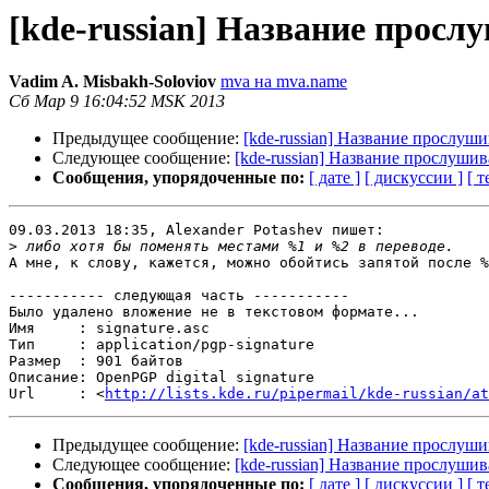
[kde-russian] Название прос
Vadim A. Misbakh-Soloviov
mva на mva.name
Сб Мар 9 16:04:52 MSK 2013
Предыдущее сообщение:
[kde-russian] Название прослу
Следующее сообщение:
[kde-russian] Название прослуш
Сообщения, упорядоченные по:
[ дате ]
[ дискуссии ]
[ т
09.03.2013 18:35, Alexander Potashev пишет:

>
А мне, к слову, кажется, можно обойтись запятой после %
----------- следующая часть -----------

Было удалено вложение не в текстовом формате...

Имя     : signature.asc

Тип     : application/pgp-signature

Размер  : 901 байтов

Описание: OpenPGP digital signature

Url     : <
http://lists.kde.ru/pipermail/kde-russian/at
Предыдущее сообщение:
[kde-russian] Название прослу
Следующее сообщение:
[kde-russian] Название прослуш
Сообщения, упорядоченные по:
[ дате ]
[ дискуссии ]
[ т