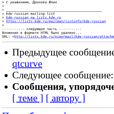
>
>
>
>
>
kde-russian на lists.kde.ru
>
https://lists.kde.ru/mailman/listinfo/kde-russian
>
----------- следующая часть -----------

Вложение в формате HTML было удалено...

URL: <
http://lists.kde.ru/pipermail/kde-russian/attachm
Предыдущее сообщени
qtcurve
Следующее сообщение
Сообщения, упорядоч
[ теме ]
[ автору ]