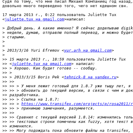
Судя по тому, что мне писал Михаил Компаниец год назад,
довольно много переведено того, чего нет кдешном свн.

17 марта 2013 г., 0:22 пользователь Juliette Tux

<
juliette.tux на gmail.com
>написал:

>
>
>
>
>
>
 2013/3/16 Yuri Efremov <
yur.arh на gmail.com
>
>>
>>
 <
juliette.tux на gmail.com
>>
>>
>>
 > 2013/3/15 Boris Pek <
tehnick-8 на yandex.ru
>>
>>
>>
>>
>>
>>
 >> > 
https://www.transifex.com/projects/p/rosa2011/r
>>
>>
>>
>>
>>
>>