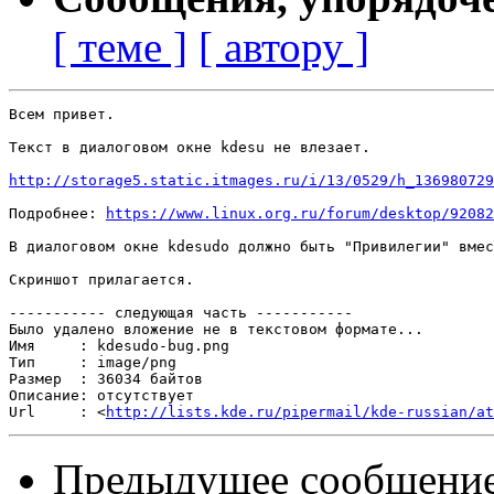
[ теме ]
[ автору ]
Всем привет.

Текст в диалоговом окне kdesu не влезает.

http://storage5.static.itmages.ru/i/13/0529/h_136980729
Подробнее: 
https://www.linux.org.ru/forum/desktop/92082
В диалоговом окне kdesudo должно быть "Привилегии" вмес
Скриншот прилагается.

----------- следующая часть -----------

Было удалено вложение не в текстовом формате...

Имя     : kdesudo-bug.png

Тип     : image/png

Размер  : 36034 байтов

Описание: отсутствует

Url     : <
http://lists.kde.ru/pipermail/kde-russian/at
Предыдущее сообщени