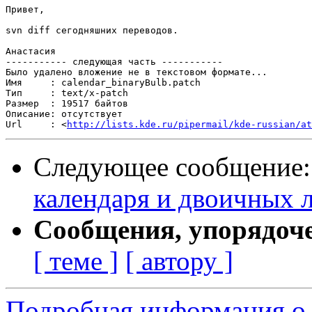
Привет,

svn diff сегодняшних переводов.

Анастасия

----------- следующая часть -----------

Было удалено вложение не в текстовом формате...

Имя     : calendar_binaryBulb.patch

Тип     : text/x-patch

Размер  : 19517 байтов

Описание: отсутствует

Url     : <
http://lists.kde.ru/pipermail/kde-russian/at
Следующее сообщение
календаря и двоичных 
Сообщения, упорядоч
[ теме ]
[ автору ]
Подробная информация о с