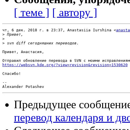
[ теме ]
[ автору ]
чт, 6 дек. 2018 г. в 23:37, Anastasiia Iurshina <
anasta
>
>
>
Привет, Анастасия,

https://websvn.kde.org/?view=revision&revision=1530620
 
Спасибо!

-- 

Предыдущее сообщени
перевод календаря и д