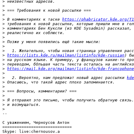
>
>
>
>
>
 В комментариях к таске 
https://phabricator.kde.org/T1
>
>
>
>
>
>
>
>
https://lists.kde.ru/mailman/listinfo/kde-russian
>
>
>
https://mail.kde.org/mailman/listinfo/kde-francophone
>
>
   2. Вероятно, нам предложат новый адрес рассылки 
kde
>
>
>
>
>
>
>
-- 

С уважением, Черноусов Антон

=============================

Skype: live:chernousov.a
