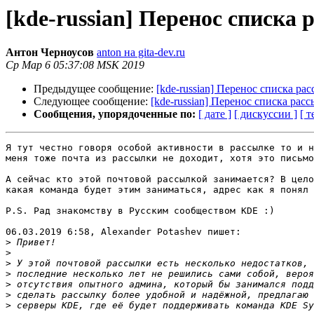
[kde-russian] Перенос списка
Антон Черноусов
anton на gita-dev.ru
Ср Мар 6 05:37:08 MSK 2019
Предыдущее сообщение:
[kde-russian] Перенос списка р
Следующее сообщение:
[kde-russian] Перенос списка рас
Сообщения, упорядоченные по:
[ дате ]
[ дискуссии ]
[ т
Я тут честно говоря особой активности в рассылке то и н
меня тоже почта из рассылки не доходит, хотя это письмо
А сейчас кто этой почтовой рассылкой занимается? В цело
какая команда будет этим заниматься, адрес как я понял 
P.S. Рад знакомству в Русским сообществом KDE :)

06.03.2019 6:58, Alexander Potashev пишет:

>
>
>
>
>
>
>