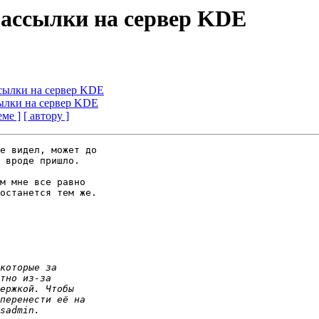
 рассылки на сервер KDE
ассылки на сервер KDE
сылки на сервер KDE
еме ]
[ автору ]
е видел, может до 

 вроде пришло.

м мне все равно 

останется тем же.
