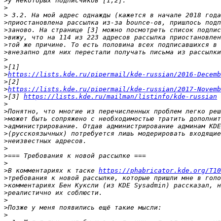
>
>
>
>
>
>
>
>
>
>
>
https://lists.kde.ru/pipermail/kde-russian/2016-Decemb
>
>
https://lists.kde.ru/pipermail/kde-russian/2017-Novemb
>
[3] 
https://lists.kde.ru/mailman/listinfo/kde-russian
>
>
>
>
>
>
>
>
>
>
В комментариях к таске 
https://phabricator.kde.org/T10
>
>
>
>
>
>