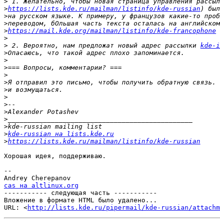
>
>
https://lists.kde.ru/mailman/listinfo/kde-russian
>
>
>
https://mail.kde.org/mailman/listinfo/kde-francophone
>
>
 2. Вероятно, нам предложат новый адрес рассылки 
kde-i
>
>
>
>
>
>
>
>
>
>
>
>
kde-russian на lists.kde.ru
>
https://lists.kde.ru/mailman/listinfo/kde-russian
Хорошая идея, поддерживаю.

-- 

cas на altlinux.org

----------- следующая часть -----------

Вложение в формате HTML было удалено...

URL: <
http://lists.kde.ru/pipermail/kde-russian/attachm