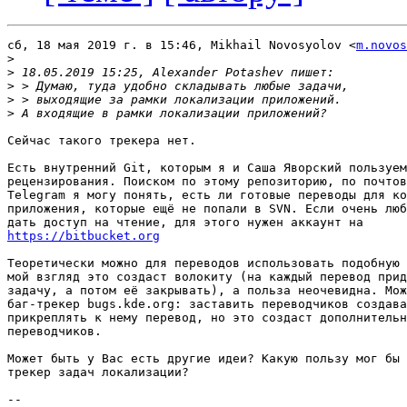
сб, 18 мая 2019 г. в 15:46, Mikhail Novosyolov <
m.novos
>
>
>
>
>
Сейчас такого трекера нет.

Есть внутренний Git, которым я и Саша Яворский пользуем
рецензирования. Поиском по этому репозиторию, по почтов
Telegram я могу понять, есть ли готовые переводы для ко
приложения, которые ещё не попали в SVN. Если очень люб
https://bitbucket.org
Теоретически можно для переводов использовать подобную 
мой взгляд это создаст волокиту (на каждый перевод прид
задачу, а потом её закрывать), а польза неочевидна. Мож
баг-трекер bugs.kde.org: заставить переводчиков создава
прикреплять к нему перевод, но это создаст дополнительн
переводчиков.

Может быть у Вас есть другие идеи? Какую пользу мог бы 
трекер задач локализации?

--
