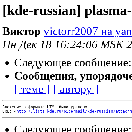
[kde-russian] plasma
Виктор
victorr2007 на yan
Пн Дек 18 16:24:06 MSK 
Следующее сообщение
Сообщения, упорядоч
[ теме ]
[ автору ]
Вложение в формате HTML было удалено...

URL: <
http://lists.kde.ru/pipermail/kde-russian/attachm
Следующее сообщение