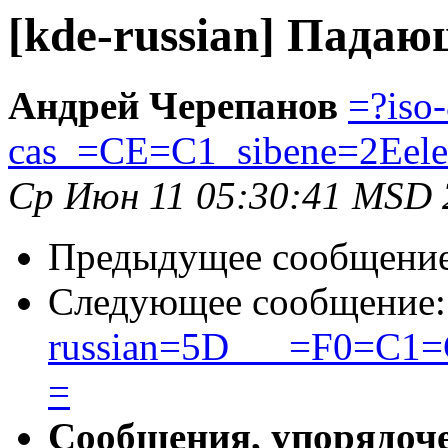
[kde-russian] Пада
Андрей Черепанов
=?iso
cas_=CE=C1_sibene=2Eele
Ср Июн 11 05:30:41 MSD 
Предыдущее сообщени
Следующее сообщение
russian=5D___=F0=C
=
Сообщения, упорядоч