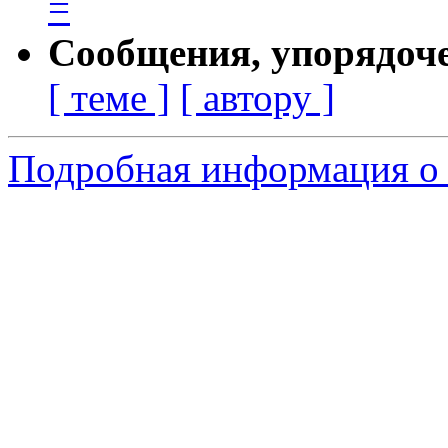
=
Сообщения, упорядоч
[ теме ]
[ автору ]
Подробная информация о с