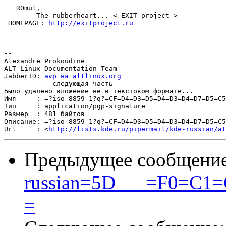
---

   ROmul,

	The rubberheart... <-EXIT project->

 HOMEPAGE: 
http://exitproject.ru
-- 

Alexandre Prokoudine

ALT Linux Documentation Team

JabberID: 
avp на altlinux.org
----------- следующая часть -----------

Было удалено вложение не в текстовом формате...

Имя     : =?iso-8859-1?q?=CF=D4=D3=D5=D4=D3=D4=D7=D5=C5
Тип     : application/pgp-signature

Размер  : 481 байтов

Описание: =?iso-8859-1?q?=CF=D4=D3=D5=D4=D3=D4=D7=D5=C5
Url     : <
http://lists.kde.ru/pipermail/kde-russian/at
Предыдущее сообщени
russian=5D___=F0=C
=