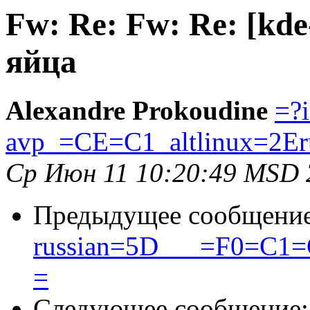
Fw: Re: Fw: Re: [kd
яйца
Alexandre Prokoudine
=?
avp_=CE=C1_altlinux=2Er
Ср Июн 11 10:20:49 MSD 
Предыдущее сообщени
russian=5D___=F0=C
=
Следующее сообщение