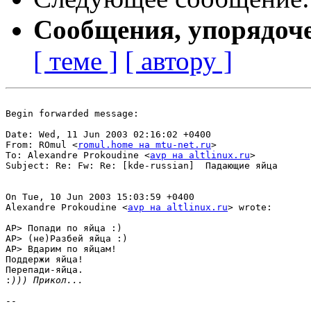
Сообщения, упорядоч
[ теме ]
[ автору ]
Begin forwarded message:

Date: Wed, 11 Jun 2003 02:16:02 +0400

From: ROmul <
romul.home на mtu-net.ru
>

To: Alexandre Prokoudine <
avp на altlinux.ru
>

Subject: Re: Fw: Re: [kde-russian]  Падающие яйца

On Tue, 10 Jun 2003 15:03:59 +0400

Alexandre Prokoudine <
avp на altlinux.ru
> wrote:

AP> Попади по яйца :)

AP> (не)Разбей яйца :)

AP> Вдарим по яйцам!

Поддержи яйца!

Перепади-яйца.

:
-- 
