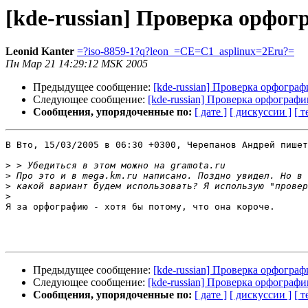
[kde-russian] Проверка орфог
Leonid Kanter
=?iso-8859-1?q?leon_=CE=C1_asplinux=2Eru?=
Пн Мар 21 14:29:12 MSK 2005
Предыдущее сообщение:
[kde-russian] Проверка орфогра
Следующее сообщение:
[kde-russian] Проверка орфографи
Сообщения, упорядоченные по:
[ дате ]
[ дискуссии ]
[ т
В Вто, 15/03/2005 в 06:30 +0300, Черепанов Андрей пишет
>
>
>
>
Я за орфографию - хотя бы потому, что она короче.

Предыдущее сообщение:
[kde-russian] Проверка орфогра
Следующее сообщение:
[kde-russian] Проверка орфографи
Сообщения, упорядоченные по:
[ дате ]
[ дискуссии ]
[ т