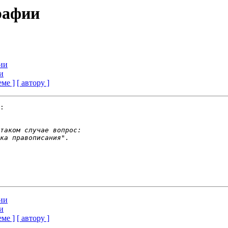
рафии
фии
и
еме ]
[ автору ]
:

фии
и
еме ]
[ автору ]