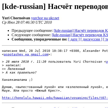
[kde-russian] Насчёт переводов
Yuri Chornoivan
yurchor на ukr.net
Ср Июл 28 07:46:30 UTC 2010
Предыдущее сообщение:
[kde-russian] Насчёт переводов KS
Следующее сообщение:
[kde-russian] Насчёт переводов KSt
Сообщения, упорядоченные по:
[ дате ]
[ дискуссии ]
[ т
написане Wed, 28 Jul 2010 10:38:17 +0300, Alexander Pot
<
aspotashev на gmail.com
>:

>
 28 июля 2010 г. 11:20 пользователь Yuri Chornoivan <
y
>
>>
>
Ханаякамалама ;)

Думаю, «выпестованный луной» или «взлелеянный луной», е
Мауи. Или просто «Южный Крест».

http://honolulu.hawaii.edu/hawaiian/voyaging/files/t07-