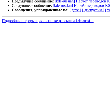
Предыдущее сообщение:
[kde-russian] Насчёт переводов KS
Следующее сообщение:
[kde-russian] Насчёт переводов KSt
Сообщения, упорядоченные по:
[ дате ]
[ дискуссии ]
[ т
Подробная информация о списке рассылки kde-russian