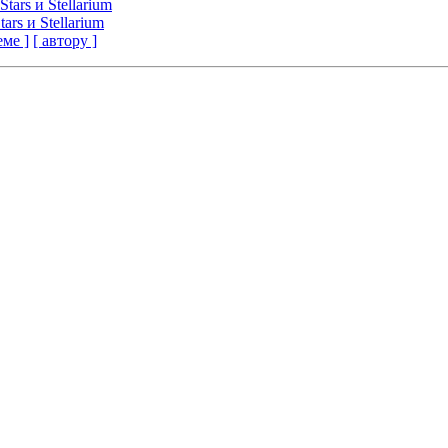
tars и Stellarium
ars и Stellarium
еме ]
[ автору ]