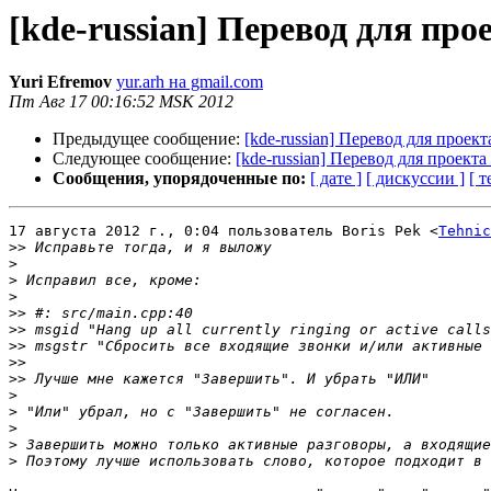
[kde-russian] Перевод для про
Yuri Efremov
yur.arh на gmail.com
Пт Авг 17 00:16:52 MSK 2012
Предыдущее сообщение:
[kde-russian] Перевод для проект
Следующее сообщение:
[kde-russian] Перевод для проекта
Сообщения, упорядоченные по:
[ дате ]
[ дискуссии ]
[ т
17 августа 2012 г., 0:04 пользователь Boris Pek <
Tehnic
>>
>
>
>
>>
>>
>>
>>
>>
>
>
>
>
>