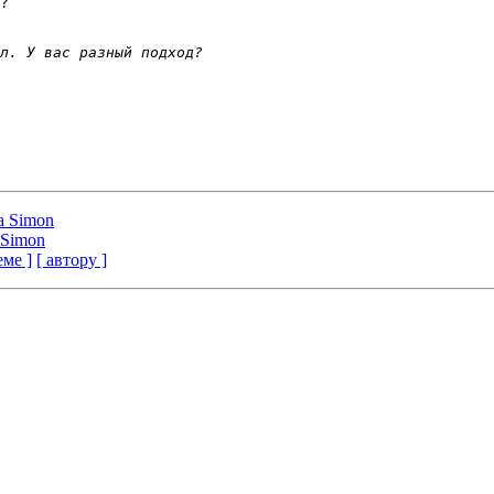
?

а Simon
 Simon
еме ]
[ автору ]