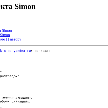
екта Simon
а Simon
 Simon
еме ]
[ автору ]
k-8 на yandex.ru
> написал:
