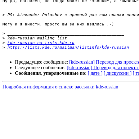
Ну да, согласен, но тогда может не "звонки", а "вызовы"
>
Могу и я внести, просто вы за них взялись ;-)

>
>
>
kde-russian на lists.kde.ru
>
https://lists.kde.ru/mailman/listinfo/kde-russian
Предыдущее сообщение:
[kde-russian] Перевод для проект
Следующее сообщение:
[kde-russian] Перевод для проекта
Сообщения, упорядоченные по:
[ дате ]
[ дискуссии ]
[ т
Подробная информация о списке рассылки kde-russian