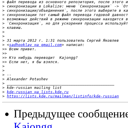
>
>
>
>
>
>
>
>
>
>
>
 <
sadhooklay на gmail.com
>>
>>
>>
>>
>
>
>
>
>
>
>
kde-russian на lists.kde.ru
>
https://lists.kde.ru/mailman/listinfo/kde-russian
Предыдущее сообщени
Kajongg