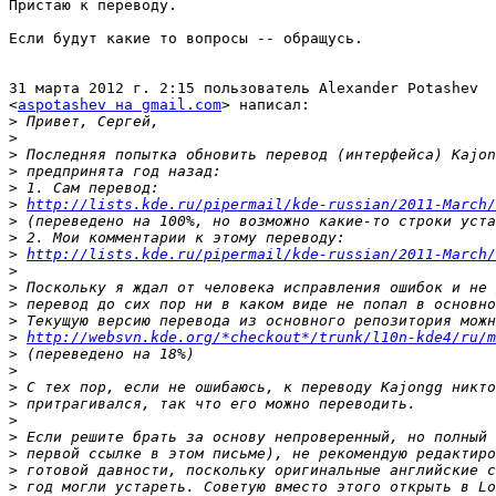
Пристаю к переводу.

Если будут какие то вопросы -- обращусь.

31 марта 2012 г. 2:15 пользователь Alexander Potashev

<
aspotashev на gmail.com
> написал:

>
>
>
>
>
>
http://lists.kde.ru/pipermail/kde-russian/2011-March/
>
>
>
http://lists.kde.ru/pipermail/kde-russian/2011-March/
>
>
>
>
>
http://websvn.kde.org/*checkout*/trunk/l10n-kde4/ru/m
>
>
>
>
>
>
>
>
>