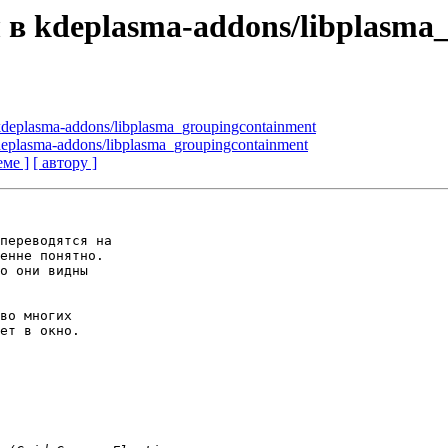
 в kdeplasma-addons/libplasma
deplasma-addons/libplasma_groupingcontainment
eplasma-addons/libplasma_groupingcontainment
еме ]
[ автору ]
переводятся на

енне понятно.

о они видны

во многих

ет в окно.
