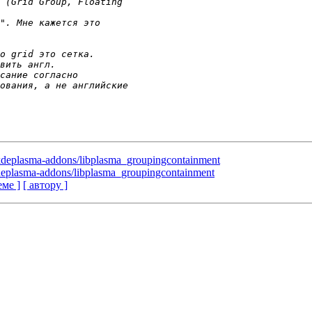
deplasma-addons/libplasma_groupingcontainment
eplasma-addons/libplasma_groupingcontainment
еме ]
[ автору ]