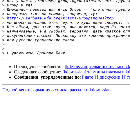
>
>
>
>
>
http://userbase.kde.org/Plasma/GroupingDesktop
>
>
>
>
>
>
>
>
Предыдущее сообщение:
[kde-russian] термины плазмы в k
Следующее сообщение:
[kde-russian] термины плазмы в kd
Сообщения, упорядоченные по:
[ дате ]
[ дискуссии ]
[ т
Подробная информация о списке рассылки kde-russian