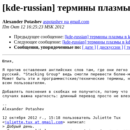
[kde-russian] термины плазмы
Alexander Potashev
aspotashev на gmail.com
Пт Окт 12 16:25:23 MSK 2012
Предыдущее сообщение:
[kde-russian] термины плазмы в k
Следующее сообщение:
[kde-russian] термины плазмы в kd
Сообщения, упорядоченные по:
[ дате ]
[ дискуссии ]
[ т
Юлия,

Я против оставления английских слов там, где они легко 
русский. "Stacking Group" ведь смогли перевести более-м
Может быть эти и программистские/технические термины, н
всем пользователям.

Добавлять пояснения в скобках не получится, потому что 
случаях важна краткость: длинный перевод просто не влез
-- 

Alexander Potashev

12 октября 2012 г., 15:18 пользователь Juliette Tux

<
juliette.tux at gmail.com
> написал:

>