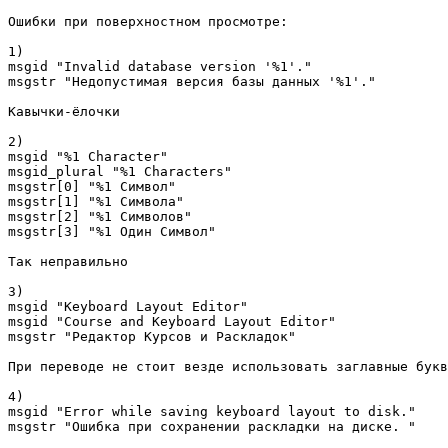
Ошибки при поверхностном просмотре:

1)

msgid "Invalid database version '%1'."

msgstr "Недопустимая версия базы данных '%1'."

Кавычки-ёлочки

2)

msgid "%1 Character"

msgid_plural "%1 Characters"

msgstr[0] "%1 Символ"

msgstr[1] "%1 Символа"

msgstr[2] "%1 Символов"

msgstr[3] "%1 Один Символ"

Так неправильно

3)

msgid "Keyboard Layout Editor"

msgid "Course and Keyboard Layout Editor"

msgstr "Редактор Курсов и Раскладок"

При переводе не стоит везде использовать заглавные букв
4)

msgid "Error while saving keyboard layout to disk."

msgstr "Ошибка при сохранении раскладки на диске. "
