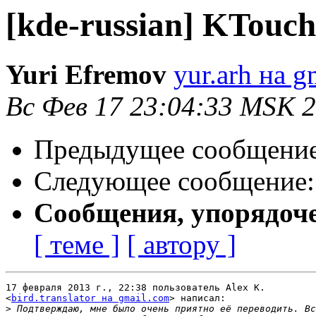
[kde-russian] KTouch
Yuri Efremov
yur.arh на g
Вс Фев 17 23:04:33 MSK 
Предыдущее сообщени
Следующее сообщение
Сообщения, упорядоч
[ теме ]
[ автору ]
17 февраля 2013 г., 22:38 пользователь Alex K.

<
bird.translator на gmail.com
> написал:

>