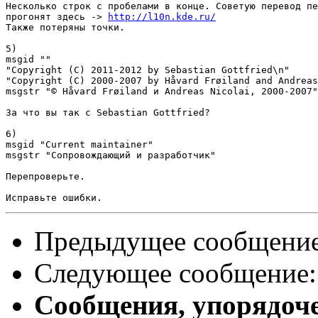
Несколько строк с пробелами в конце. Советую перевод пе
прогонят здесь -> 
http://l10n.kde.ru/
Также потеряны точки.

5)

msgid ""

"Copyright (C) 2011-2012 by Sebastian Gottfried\n"

"Copyright (C) 2000-2007 by Håvard Frøiland and Andreas
msgstr "© Håvard Frøiland и Andreas Nicolai, 2000-2007"

За что вы так с Sebastian Gottfried?

6)

msgid "Current maintainer"

msgstr "Сопровождающий и разработчик"

Перепроверьте.

Предыдущее сообщени
Следующее сообщение
Сообщения, упорядоч