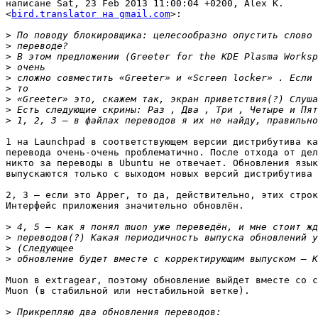
написане Sat, 23 Feb 2013 11:00:04 +0200, Alex K.  

<
bird.translator на gmail.com
>:

>
>
>
>
>
>
>
>
>
1 на Launchpad в соответствующем версии дистрибутива ка
перевода очень-очень проблематично. После отхода от дел
никто за переводы в Ubuntu не отвечает. Обновления язык
выпускаются только с выходом новых версий дистрибутива 
2, 3 — если это Apper, то да, действительно, этих строк
Интерфейс приложения значительно обновлён.

>
>
>
>
Muon в extragear, поэтому обновление выйдет вместе со с
Muon (в стабильной или нестабильной ветке).

>