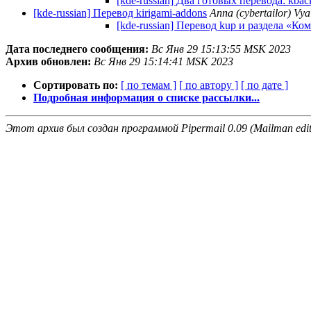
[kde-russian] Два готовых перевода: kba
[kde-russian] Перевод kirigami-addons
Anna (cybertailor) Vya
[kde-russian] Перевод kup и раздела «К
Дата последнего сообщения:
Вс Янв 29 15:13:55 MSK 2023
Архив обновлен:
Вс Янв 29 15:14:41 MSK 2023
Сортировать по:
[ по темам ]
[ по автору ]
[ по дате ]
Подробная информация о списке рассылки...
Этот архив был создан программой Pipermail 0.09 (Mailman edit