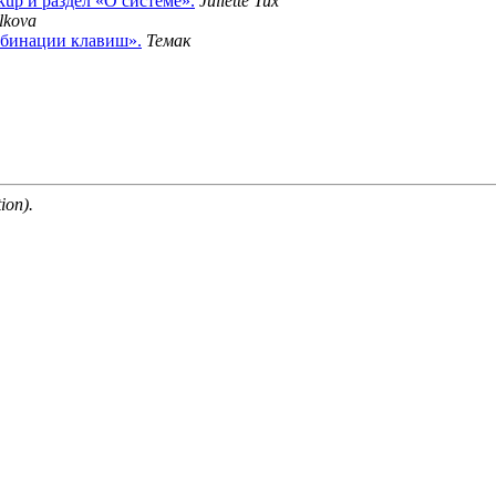
ckup и раздел «О системе».
Juliette Tux
lkova
омбинации клавиш».
Темак
ion).