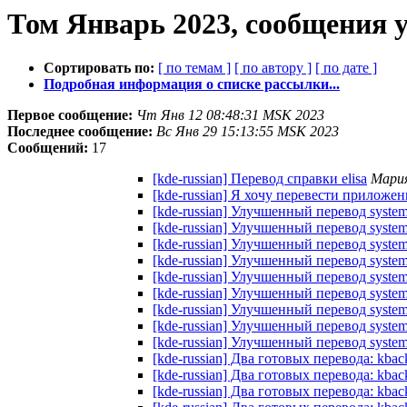
Том Январь 2023, сообщения 
Сортировать по:
[ по темам ]
[ по автору ]
[ по дате ]
Подробная информация о списке рассылки...
Первое сообщение:
Чт Янв 12 08:48:31 MSK 2023
Последнее сообщение:
Вс Янв 29 15:13:55 MSK 2023
Сообщений:
17
[kde-russian] Перевод справки elisa
Мари
[kde-russian] Я хочу перевести приложе
[kde-russian] Улучшенный перевод systems
[kde-russian] Улучшенный перевод systems
[kde-russian] Улучшенный перевод systems
[kde-russian] Улучшенный перевод systems
[kde-russian] Улучшенный перевод systems
[kde-russian] Улучшенный перевод systems
[kde-russian] Улучшенный перевод systems
[kde-russian] Улучшенный перевод systems
[kde-russian] Улучшенный перевод systems
[kde-russian] Два готовых перевода: kba
[kde-russian] Два готовых перевода: kba
[kde-russian] Два готовых перевода: kba