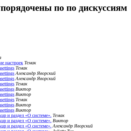
упорядочены по по дискуссиям
я
ние настроек
Темак
ettings
Темак
ettings
Александр Яворский
ettings
Александр Яворский
ettings
Темак
ettings
Виктор
ettings
Виктор
ettings
Темак
ettings
Виктор
ettings
Виктор
ckup и раздел «О системе».
Темак
ckup и раздел «О системе».
Виктор
ckup и раздел «О системе».
Александр Яворский