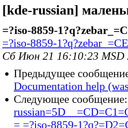
[kde-russian] мален
=?iso-8859-1?q?zebar_=C
=?iso-8859-1?q?zebar_=CE
Сб Июн 21 16:10:23 MSD
Предыдущее сообщени
Documentation help (was 
Следующее сообщение
russian=5D__=CD=C
= =?iso-8859-1?q?=D2