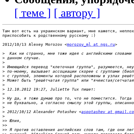
[ теме ]
[ автору ]
Там вот есть на украинском вариант, мне кажется, неплох
приспособить к родственному русскому :)

2012/10/13 Alexey Morozov <
morozov_ml at ngs.ru
>

>
>
>
>
>
>
>
>
>
>
>
>
>
>
 2012/10/12 Alexander Potashev <
aspotashev at gmail.co
>
>>
>>
>>