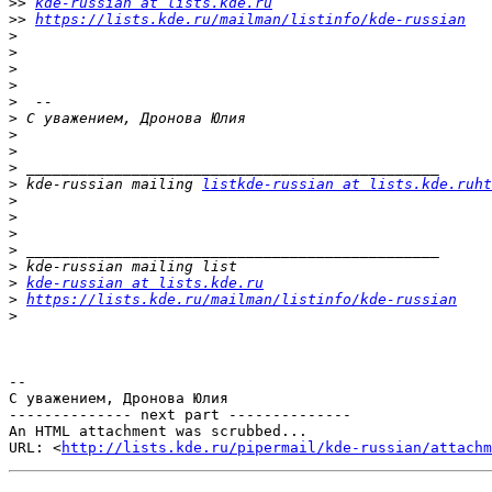
>>
kde-russian at lists.kde.ru
>>
https://lists.kde.ru/mailman/listinfo/kde-russian
>
>
>
>
>
>
>
>
>
>
 kde-russian mailing 
listkde-russian at lists.kde.ruht
>
>
>
>
>
>
kde-russian at lists.kde.ru
>
https://lists.kde.ru/mailman/listinfo/kde-russian
>
-- 

С уважением, Дронова Юлия

-------------- next part --------------

An HTML attachment was scrubbed...

URL: <
http://lists.kde.ru/pipermail/kde-russian/attachm