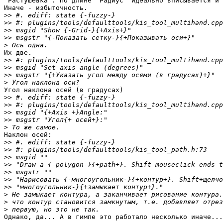
"Растушёвка". По длине "Радиус" идеально вписывается и 
Иначе - избыточность.

>>
>>
>>
>>
>
Их две.

>>
>>
>>
>
Угол наклона осей (в градусах)

>>
>>
>>
>>
>
Наклон осей:

>>
>>
>>
>>
>>
>>
>>
>
>
>
Однако, да... А в гимпе это работало несколько иначе...