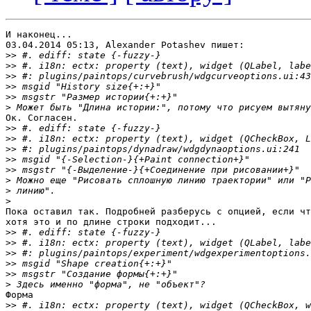
И наконец...

03.04.2014 05:13, Alexander Potashev пишет:

>>
>>
>>
>>
>>
>
Ок. Согласен.

>>
>>
>>
>>
>>
>
>
>
Пока оставил так. Подробней разберусь с опцией, если чт
хотя это и по длине строки подходит...

>>
>>
>>
>>
>>
>
Форма

>>