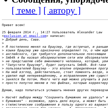
[ теме ]
[ автору ]
Привет всем!

25 февраля 2014 г., 14:27 пользователь Alexander Law

<
exclusion at gmail.com
> написал:

>
>
>
>
>
>
>
>
>
>
>
>
>
Думаю, надо попытаться услышать мнения других переводчи
>
>
>