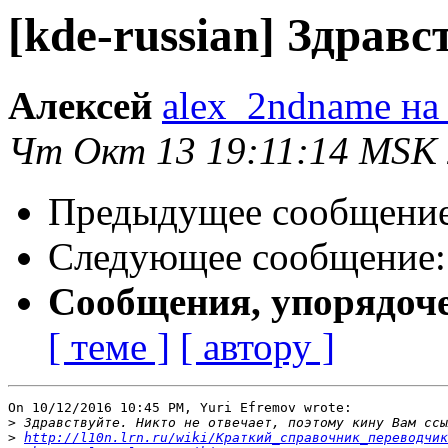
[kde-russian] Здравс
Алексей
alex_2ndname на 
Чт Окт 13 19:11:14 MSK
Предыдущее сообщени
Следующее сообщение
Сообщения, упорядоч
[ теме ]
[ автору ]
On 10/12/2016 10:45 PM, Yuri Efremov wrote:

>
>
http://l10n.lrn.ru/wiki/Краткий_справочник_переводчик