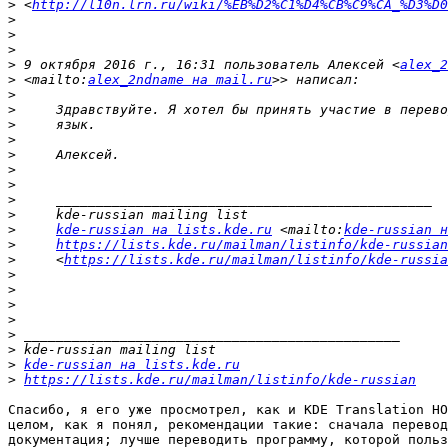
>
 <
http://l10n.lrn.ru/wiki/%EB%D2%C1%D4%CB%C9%CA_%D3%D0
>
>
>
>
 9 октября 2016 г., 16:31 пользователь Алексей <
alex_2
>
 <mailto:
alex_2ndname на mail.ru
>
>
>
>
>
>
>
>
>
>
kde-russian на lists.kde.ru
 <mailto:
kde-russian н
>
https://lists.kde.ru/mailman/listinfo/kde-russian
>
     <
https://lists.kde.ru/mailman/listinfo/kde-russia
>
>
>
>
>
>
>
kde-russian на lists.kde.ru
>
https://lists.kde.ru/mailman/listinfo/kde-russian
Спасибо, я его уже просмотрел, как и KDE Translation HO
целом, как я понял, рекомендации такие: сначала перевод
документация; лучше переводить программу, которой польз