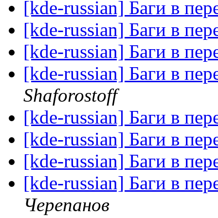
[kde-russian] Баги в пе
[kde-russian] Баги в пе
[kde-russian] Баги в пе
[kde-russian] Баги в пе
Shaforostoff
[kde-russian] Баги в пе
[kde-russian] Баги в пе
[kde-russian] Баги в пе
[kde-russian] Баги в пе
Черепанов