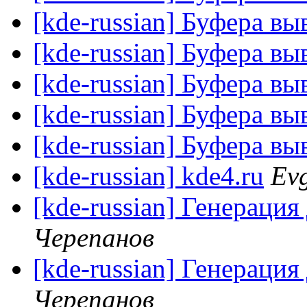
[kde-russian] Буфера вы
[kde-russian] Буфера вы
[kde-russian] Буфера вы
[kde-russian] Буфера вы
[kde-russian] Буфера вы
[kde-russian] kde4.ru
Evg
[kde-russian] Генераци
Черепанов
[kde-russian] Генераци
Черепанов