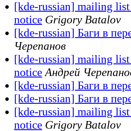
[kde-russian] mailing lis
notice
Grigory Batalov
[kde-russian] Баги в пе
Черепанов
[kde-russian] mailing lis
notice
Андрей Черепано
[kde-russian] Баги в пе
[kde-russian] Баги в пе
[kde-russian] mailing lis
notice
Grigory Batalov