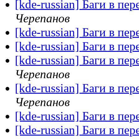
[kde-russian] Баги в пе
Черепанов
[kde-russian] Баги в пе
[kde-russian] Баги в пе
[kde-russian] Баги в пе
Черепанов
[kde-russian] Баги в пе
Черепанов
[kde-russian] Баги в пе
[kde-russian] Баги в пе