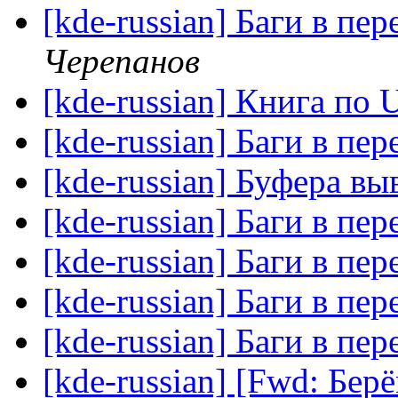
[kde-russian] Баги в пе
Черепанов
[kde-russian] Книга по 
[kde-russian] Баги в пе
[kde-russian] Буфера вы
[kde-russian] Баги в пе
[kde-russian] Баги в пе
[kde-russian] Баги в пе
[kde-russian] Баги в пе
[kde-russian] [Fwd: Бер