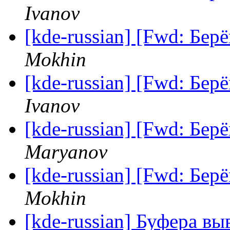
Ivanov
[kde-russian] [Fwd: Бер
Mokhin
[kde-russian] [Fwd: Бер
Ivanov
[kde-russian] [Fwd: Бер
Maryanov
[kde-russian] [Fwd: Бер
Mokhin
[kde-russian] Буфера вы