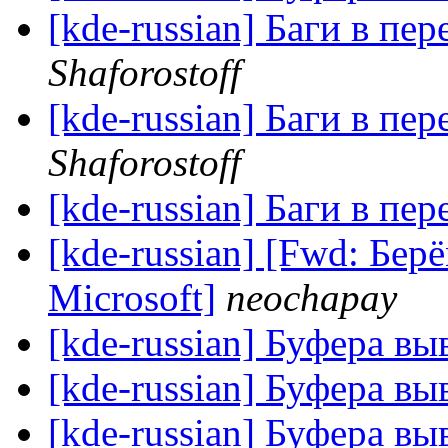
[kde-russian] Баги в пе
Shaforostoff
[kde-russian] Баги в пе
Shaforostoff
[kde-russian] Баги в пе
[kde-russian] [Fwd: Бер
Microsoft]
neochapay
[kde-russian] Буфера вы
[kde-russian] Буфера вы
[kde-russian] Буфера вы